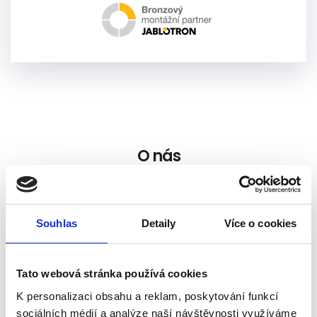
O nás
Společnost
ELSYCO trade s.r.o.
je součástí oficiální
distribuční sítě spol. JABLOTRON ALARMS a.s., která
Souhlas
Detaily
Více o cookies
vyrábí elektronické systémy pro zabezpečení
objektů, automobilů a prvky automatizační techniky.
Jako autorizované obchodní zastoupení má
Tato webová stránka používá cookies
působnost převážně pro kraje
Pardubický a
K personalizaci obsahu a reklam, poskytování funkcí
Královehradecký
.
sociálních médií a analýze naší návštěvnosti využíváme