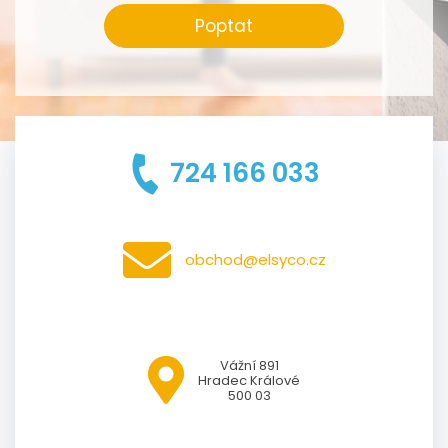
Poptat
724 166 033
obchod@elsyco.cz
Vážní 891
Hradec Králové
500 03