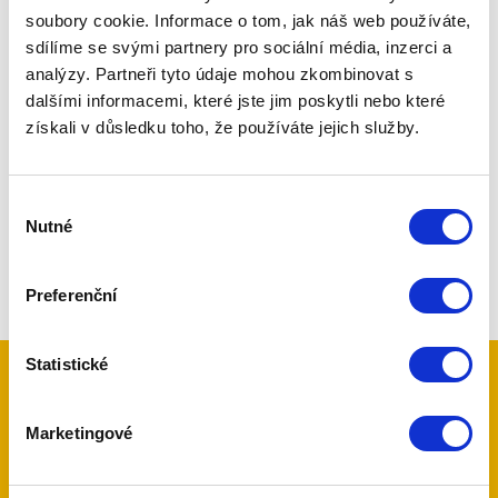
soubory cookie. Informace o tom, jak náš web používáte,
Pro
koncového zákazníka
pak nabízíme především
sdílíme se svými partnery pro sociální média, inzerci a
komplexní služby v problematice zabezpečení
analýzy. Partneři tyto údaje mohou zkombinovat s
objektů a automobilů, jako je poradenství, komplexní
dalšími informacemi, které jste jim poskytli nebo které
návrhy zabezpečení, zajištění projektů, objednávky
získali v důsledku toho, že používáte jejich služby.
kvalifikovaných montáží, revizí a servisů. Ve vzorkové
prodejně v sídle firmy je možné zboží nejenom
zakoupit, ale některé také na demonstračních
Výběr
panelech vyzkoušet.
Nutné
souhlasu
Preferenční
Statistické
Kontaktujte nás
Marketingové
Máte zájem o naše služby, nebo jen dotaz?