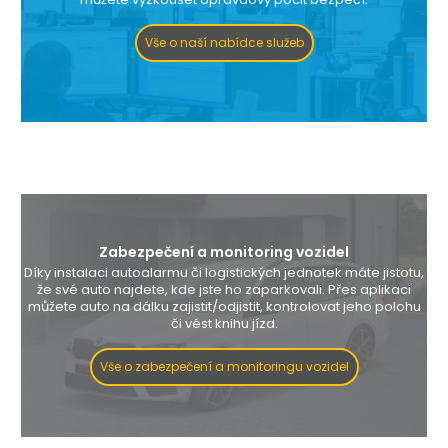
Vše o naší nabídce služeb
Zabezpečení a monitoring vozidel
Díky instalaci autoalarmu či logistických jednotek máte jistotu,
že své auto najdete, kde jste ho zaparkovali. Přes aplikaci
můžete auto na dálku zajistit/odjistit, kontrolovat jeho polohu
či vést knihu jízd.
Vše o zabezpečení a monitoringu vozidel