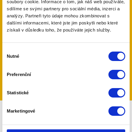
soubory cookie. Informace o tom, jak náš web používáte,
sdílíme se svými partnery pro sociální média, inzerci a
měsíce zdarma střežení
analýzy. Partneři tyto údaje mohou zkombinovat s
dalšími informacemi, které jste jim poskytli nebo které
získali v důsledku toho, že používáte jejich služby.
po celém světě
500 tis.
Výběr
Nutné
souhlasu
uživatelů MyJablotron
Preferenční
Statistické
Marketingové
Zabezpečení rodinného