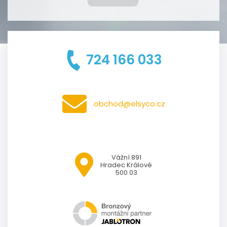
724 166 033
obchod@elsyco.cz
Vážní 891
Hradec Králové
500 03