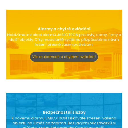
Alarmy a chytré ovládání
Nabízíme instalaci alarmů JABLOTRON pro byty, domy, firmy a
další objekty. Díky modularitě systému přizpůsobíme návrh
řešení přesně vašim potřebám.
Vše o alarmech a chytrém ovládání
Bezpečnostní služby
K novému alarmu JABLOTRON získáváte střežení vašeho
objektu na 3 měsíce zdarma. Bez jakýchkoliv závazků si
můžete vyzkoušet opravdový pocit bezpečí.