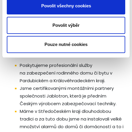
Povolit všechny cookies
domu v Pardubickém a
Královéhradeckém kraji
Povolit výběr
Pouze nutné cookies
Proč si zvolit nás:
Poskytujeme profesionální služby
na zabezpečení rodinného domu či bytu v
Pardubickém a Královéhradeckém kraji.
Jsme certifikovanými montážními partnery
společnosti Jablotron, která je předním
Českým výrobcem zabezpečovací techniky.
Máme v Středočeském kraji dlouhodobou
tradici a za tuto dobu jsme na instalovali velké
množství alarmů do domů či domácností a to i