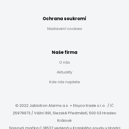
Ochrana soukromí
Nastavení cookies
Naše firma
O nás
Aktuality
Kde nás najdete
© 2022 Jablotron Alarms a.s. + Elsyco trade s.r.o. /
IČ
25979973 / Vážní 891, Slezské Předměstí, 500 03 Hradec
Králové
Spisová značka C 18537 vedená u Krajského soudu v Hradci