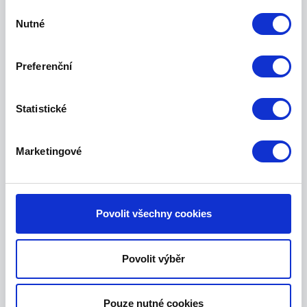
Výběr
Nutné
souhlasu
Preferenční
Statistické
Marketingové
V jakých situacích mi Tísňová linka
JABLOTRON pomůže?
Povolit všechny cookies
Povolit výběr
Pouze nutné cookies